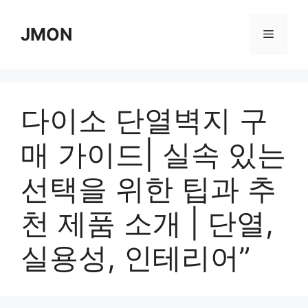
Skip
to
JMON
Menu
content
다이소 단열벽지 구
매 가이드| 실속 있는
선택을 위한 팁과 추
천 제품 소개 | 단열,
실용성, 인테리어”