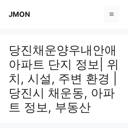
Skip
to
JMON
Menu
content
당진채운양우내안애
아파트 단지 정보| 위
치, 시설, 주변 환경 |
당진시 채운동, 아파
트 정보, 부동산