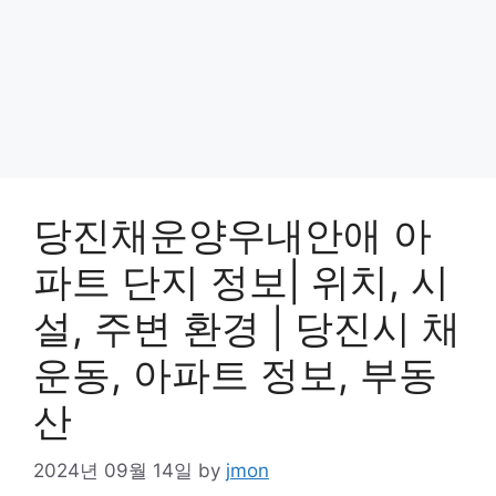
당진채운양우내안애 아
파트 단지 정보| 위치, 시
설, 주변 환경 | 당진시 채
운동, 아파트 정보, 부동
산
2024년 09월 14일
by
jmon