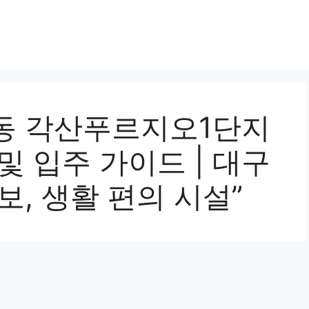
동 각산푸르지오1단지
및 입주 가이드 | 대구
보, 생활 편의 시설”