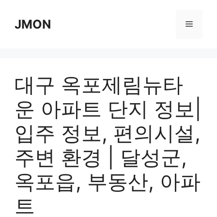
Skip
to
JMON
Menu
content
대구 옥포제림뉴타
운 아파트 단지 정보|
입주 정보, 편의시설,
주변 환경 | 달성군,
옥포읍, 부동산, 아파
트