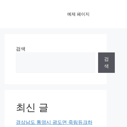
예제 페이지
검색
검
색
최신 글
경상남도 통영시 광도면 죽림듀크하