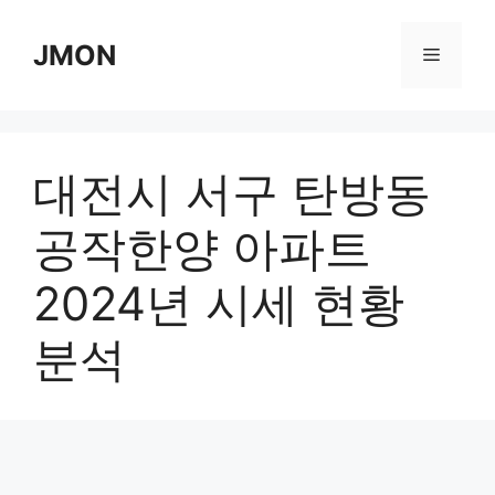
Skip
to
JMON
Menu
content
대전시 서구 탄방동
공작한양 아파트
2024년 시세 현황
분석