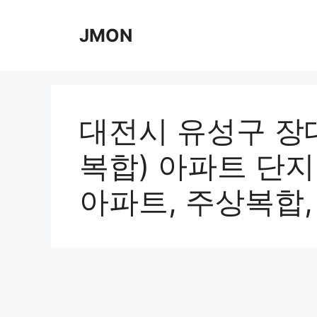
Skip
to
JMON
content
대전시 유성구 장대
복합) 아파트 단지
아파트, 주상복합,