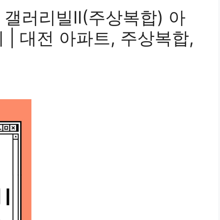
갤러리빌II(주상복합) 아
 | 대전 아파트, 주상복합,