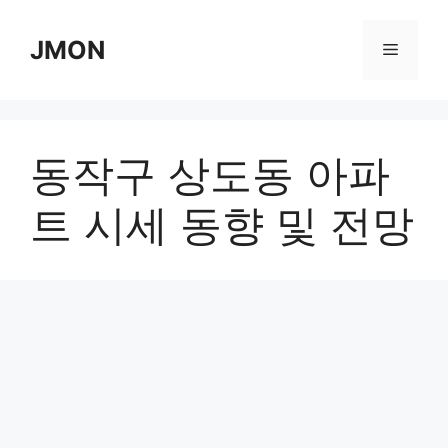
Skip
to
JMON
Menu
content
동작구 상도동 아파
트 시세 동향 및 전망