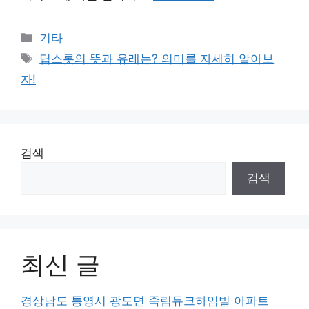
Categories
기타
Tags
딥스롯의 뜻과 유래는? 의미를 자세히 알아보
자!
검색
검색
최신 글
경상남도 통영시 광도면 죽림듀크하임빌 아파트