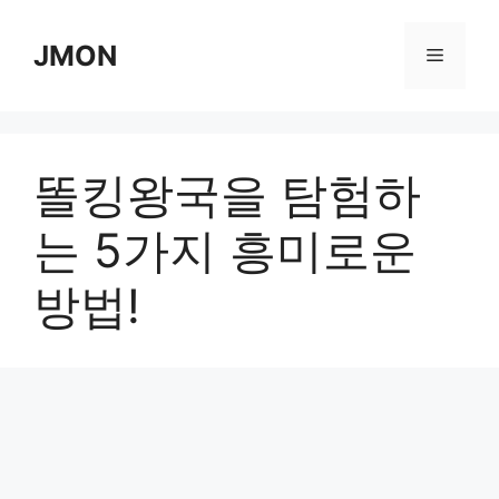
Skip
to
JMON
Menu
content
똘킹왕국을 탐험하
는 5가지 흥미로운
방법!