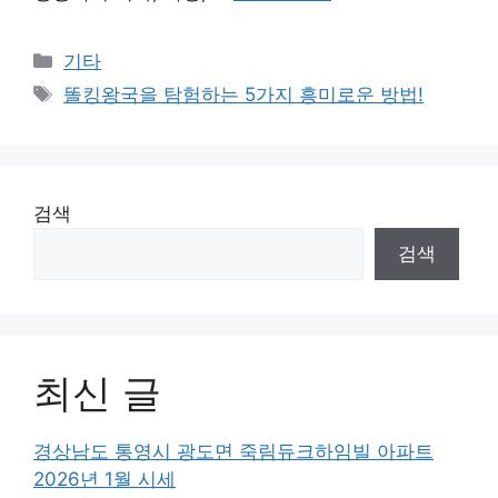
Categories
기타
Tags
똘킹왕국을 탐험하는 5가지 흥미로운 방법!
검색
검색
최신 글
경상남도 통영시 광도면 죽림듀크하임빌 아파트
2026년 1월 시세