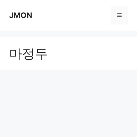
Skip
to
JMON
Menu
content
마정두