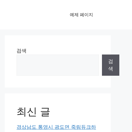
예제 페이지
검색
검
색
최신 글
경상남도 통영시 광도면 죽림듀크하