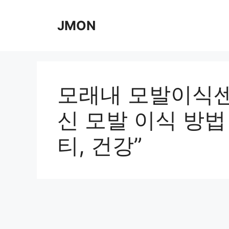
Skip
to
JMON
content
모래내 모발이식센
신 모발 이식 방법 
티, 건강”