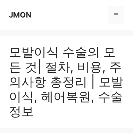
Skip
to
JMON
Menu
content
모발이식 수술의 모
든 것| 절차, 비용, 주
의사항 총정리 | 모발
이식, 헤어복원, 수술
정보