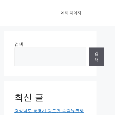
예제 페이지
검색
검
색
최신 글
경상남도 통영시 광도면 죽림듀크하