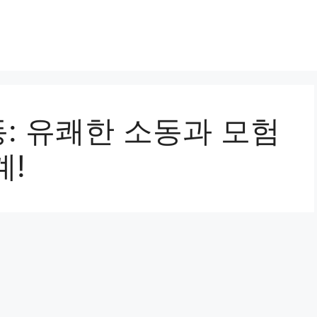
: 유쾌한 소동과 모험
계!