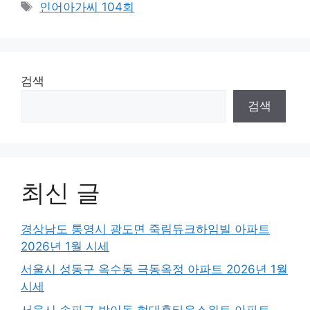
Tags
인어아가씨 104회
검색
검색
최신 글
경상남도 통영시 광도면 죽림듀크하임빌 아파트
2026년 1월 시세
서울시 성동구 옥수동 극동옥정 아파트 2026년 1월
시세
서울시 송파구 방이동 현대홈타운스위트 아파트